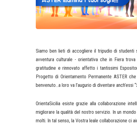
Siamo ben lieti di accogliere il tripudio di studen
avventura culturale - orientativa che in Fiera trov
gratitudine e rinnovato affetto i tantissimi Esposi
Progetto di Orientamento Permanente ASTER che graz
benvenuto…a loro va l’augurio di diventare anch’essi “
OrientaSicilia esiste grazie alla collaborazione int
migliorare la qualità del nostro servizio. In un mond
molti. In tal senso, la Vostra leale collaborazione ci a