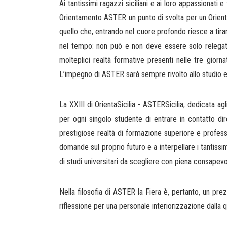
Ai tantissimi ragazzi siciliani e ai loro appassionat
Orientamento ASTER un punto di svolta per un Orientam
quello che, entrando nel cuore profondo riesce a tirar 
nel tempo: non può e non deve essere solo relegato
molteplici realtà formative presenti nelle tre giorn
L’impegno di ASTER sarà sempre rivolto allo studio e 
La XXIII
di OrientaSicilia - ASTERSicilia, dedicata ag
per ogni singolo studente di entrare in contatto dire
prestigiose realtà di formazione superiore e professio
domande sul proprio futuro e a interpellare i tantissim
di studi universitari da scegliere con piena consapev
Nella filosofia di ASTER la Fiera è, pertanto, un prez
riflessione per una personale interiorizzazione dalla q