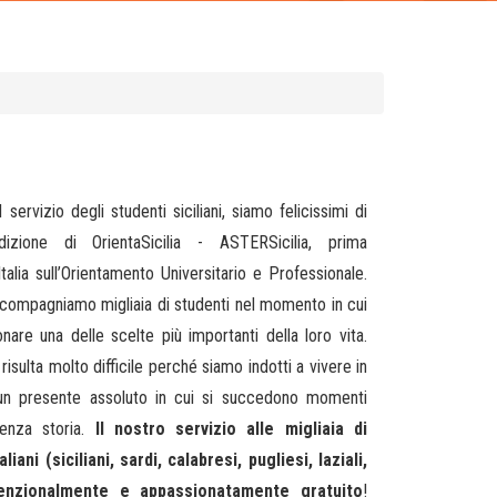
l servizio degli studenti siciliani, siamo felicissimi di
izione di OrientaSicilia - ASTERSicilia, prima
alia sull’Orientamento Universitario e Professionale.
ccompagniamo migliaia di studenti nel momento in cui
nare una delle scelte più importanti della loro vita.
risulta molto difficile perché siamo indotti a vivere in
un presente assoluto in cui si succedono momenti
enza storia.
Il nostro servizio alle migliaia di
liani (siciliani, sardi, calabresi, pugliesi, laziali,
enzionalmente e appassionatamente gratuito
!