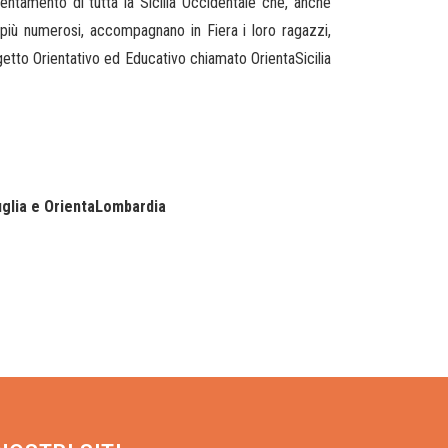
rientamento di tutta la Sicilia Occidentale che, anche
più numerosi, accompagnano in Fiera i loro ragazzi,
etto Orientativo ed Educativo chiamato OrientaSicilia
uglia e OrientaLombardia