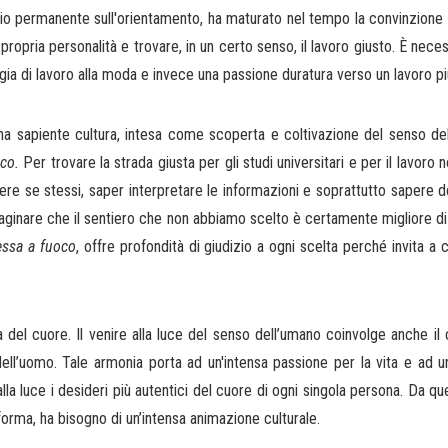
io permanente sull'orientamento, ha maturato nel tempo la convinzione
a propria personalità e trovare, in un certo senso, il lavoro giusto. È ne
ogia di lavoro alla moda e invece una passione duratura verso un lavoro p
 sapiente cultura, intesa come scoperta e coltivazione del senso dell'
co.
Per trovare la strada giusta per gli studi universitari e per il lavoro 
e se stessi, saper interpretare le informazioni e soprattutto sapere d
mmaginare che il sentiero che non abbiamo scelto è certamente migliore d
ssa a fuoco
, offre profondità di giudizio a ogni scelta perché invita a 
del cuore. Il venire alla luce del senso dell’umano coinvolge anche il 
 dell’uomo. Tale armonia porta ad un'intensa passione per la vita e ad 
e alla luce i desideri più autentici del cuore di ogni singola persona. Da
forma, ha bisogno di un’intensa animazione culturale.