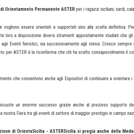
 di Orientamento Permanente ASTER
per i ragazzi siciliani, sardi, cal
he vogliono essere orientati e supportati sino alla scelta definitiva. P
e loro a disposizione diversi strumenti appositamente studiati che gl
 agli Eventi fieristici, sia successivamente agli stessi. Cresce sempre
esto per ASTER è la riconferma che chi ha scelto consapevolmente il cor
tamento che consentono anche agli Espositori di continuare a orientare i
a riscuote un enorme successo grazie anche al prezioso supporto dell
a nostra Fiera tra gli eventi di settore di maggior prestigio in campo naz
izione di OrientaSicilia - ASTERSicilia si pregia anche della Med