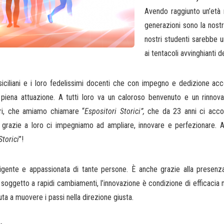
Avendo raggiunto un’età
generazioni sono la nost
nostri studenti sarebbe u
ai tentacoli avvinghianti
ti siciliani e i loro fedelissimi docenti che con impegno e dedizione a
a piena attuazione. A tutti loro va un caloroso benvenuto e un rinnovat
tori, che amiamo chiamare “
Espositori Storici”,
che da 23 anni ci acco
ie a loro ci impegniamo ad ampliare, innovare e perfezionare. Ai ta
Storici
”!
elligente e appassionata di tante persone. È anche grazie alla presenz
o soggetto a rapidi cambiamenti, l’innovazione è condizione di efficacia 
iuta a muovere i passi nella direzione giusta.