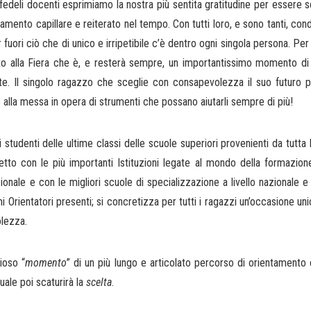
i e fedeli docenti esprimiamo la nostra più sentita gratitudine per esser
ento capillare e reiterato nel tempo. Con tutti loro, e sono tanti, con
fuori ciò che di unico e irripetibile c’è dentro ogni singola persona. Per f
 alla Fiera che è, e resterà sempre, un importantissimo momento di c
ate. Il singolo ragazzo che sceglie con consapevolezza il suo futuro p
alla messa in opera di strumenti che possano aiutarli sempre di più!
li studenti delle ultime classi delle scuole superiori provenienti da tutta
tto con le più importanti Istituzioni legate al mondo della formazione, 
nale e con le migliori scuole di specializzazione a livello nazionale e in
i Orientatori presenti; si concretizza per tutti i ragazzi un’occasione un
olezza.
ioso “
momento
” di un più lungo e articolato percorso di orientamento 
uale poi scaturirà la
scelta
.