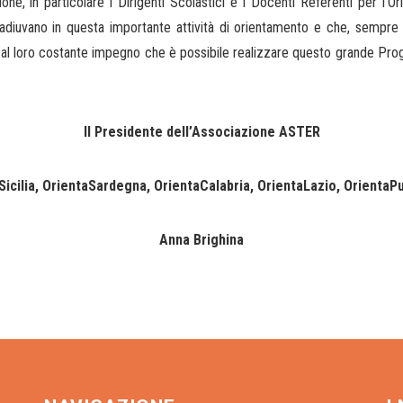
ione, in particolare i Dirigenti Scolastici e i Docenti Referenti per l’O
adiuvano in questa importante attività di orientamento e che, sempre 
al loro costante impegno che è possibile realizzare questo grande Prog
Il Presidente dell’Associazione ASTER
Sicilia, OrientaSardegna, OrientaCalabria, OrientaLazio, OrientaP
Anna Brighina